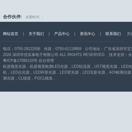
合作伙伴:
永图时代
|
网站首页
|
关于我们
|
产品中心
|
资讯中心
|
联系我们
关
电话：0755-29122556 传真：0755-61119959 公司地址：广东省
2026 深圳市优实泰电子有限公司 ALL RIGHTS RESERVED. 技术支持：
永
粤ICP备17095133号
后台管理
机器视觉光源
，
机器视觉检测LED光源
，
LED恒流源
，
UST视觉光源
，
LED
机
，
LED点光源
，
LED环形光源
，
LED背光源
，
LED无影光源
，
AOI检测光源
测光源
，
CL线缆
，
POCL线缆
，