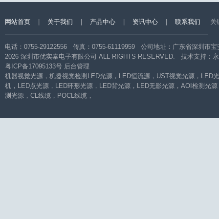
网站首页
|
关于我们
|
产品中心
|
资讯中心
|
联系我们
关
电话：0755-29122556 传真：0755-61119959 公司地址：广东省
2026 深圳市优实泰电子有限公司 ALL RIGHTS RESERVED. 技术支持：
永
粤ICP备17095133号
后台管理
机器视觉光源
，
机器视觉检测LED光源
，
LED恒流源
，
UST视觉光源
，
LED
机
，
LED点光源
，
LED环形光源
，
LED背光源
，
LED无影光源
，
AOI检测光源
测光源
，
CL线缆
，
POCL线缆
，