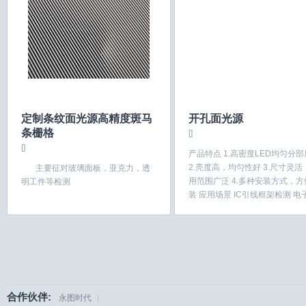
定制条纹面光源高精度斑马
开孔面光源
条栅格
[]
[]
产品特点 1.高密度LED均匀分
2.亮度高，均匀性好 3.尺寸灵活
主要征对玻璃面板，亚克力，透
用范围广泛 4.多种安装方式，方
明工件等检测
装 应用场景 IC引线框架检测 电
件尺寸和...
合作伙伴:
永图时代
|