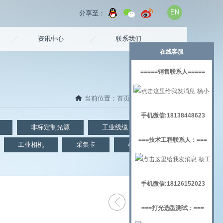
EN
分享至：
资讯中心
联系我们
在线客服
=====销售联系人=====
杨小
当前位置：
首页
/
视觉检测
/ 点光源
姐
手机微信:18138448623
非标定制光源
工业线缆
镜头
===技术工程联系人：===
工业相机
采集卡
机器视觉实验架
杨工
手机微信:18126152023
===打光选型测试：===