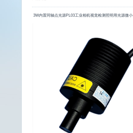
3W内置同轴点光源PL03工业相机视觉检测照明用光源微