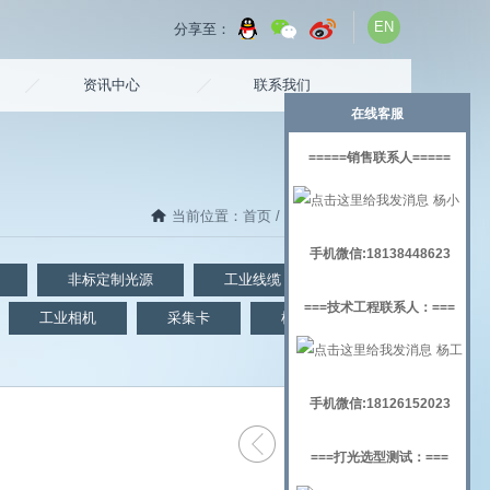
EN
分享至：
资讯中心
联系我们
在线客服
=====销售联系人=====
杨小
当前位置：
首页
/
视觉检测
/ 桌式电源
姐
手机微信:18138448623
非标定制光源
工业线缆
镜头
===技术工程联系人：===
工业相机
采集卡
机器视觉实验架
杨工
手机微信:18126152023
===打光选型测试：===