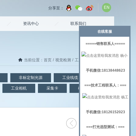
EN
分享至：
资讯中心
联系我们
在线客服
=====销售联系人=====
杨小
当前位置：
首页
/
视觉检测
/ 工业线缆（视频同轴）
姐
手机微信:18138448623
非标定制光源
工业线缆
镜头
===技术工程联系人：===
工业相机
采集卡
机器视觉实验架
杨工
手机微信:18126152023
===打光选型测试：===