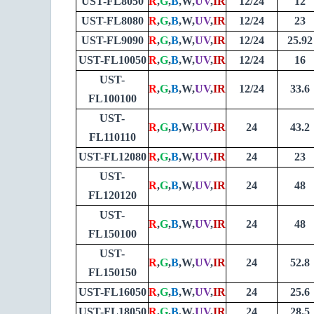
UST-FL8050
R
,
G
,
B
,W,
UV
,
IR
12/24
12
UST-FL8080
R
,
G
,
B
,W,
UV
,
IR
12/24
23
UST-FL9090
R
,
G
,
B
,W,
UV
,
IR
12/24
25.92
UST-FL10050
R
,
G
,
B
,W,
UV
,
IR
12/24
16
UST-
R
,
G
,
B
,W,
UV
,
IR
12/24
33.6
FL100100
UST-
R
,
G
,
B
,W,
UV
,
IR
24
43.2
FL110110
UST-FL12080
R
,
G
,
B
,W,
UV
,
IR
24
23
UST-
R
,
G
,
B
,W,
UV
,
IR
24
48
FL120120
UST-
R
,
G
,
B
,W,
UV
,
IR
24
48
FL150100
UST-
R
,
G
,
B
,W,
UV
,
IR
24
52.8
FL150150
UST-FL16050
R
,
G
,
B
,W,
UV
,
IR
24
25.6
UST-FL18050
R
,
G
,
B
,W,
UV
,
IR
24
28.5