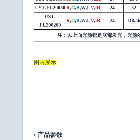
UST-FL20050
R
,
G
,
B
,W,
UV
,
IR
24
32
UST-
R
,
G
,
B
,W,
UV
,
IR
24
118.5
FL200200
注：以上面光源都是底部发光，光源
图片展示
：
产品参数