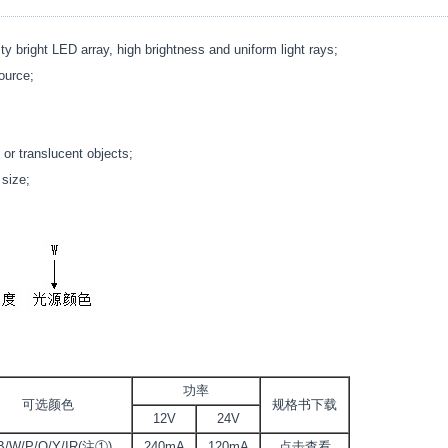
y bright LED array, high brightness and uniform light rays;
source;
 or translucent objects;
 size;
功率
可选颜色
规格书下载
12V
24V
B/W/P/O/Y/IR(注①)
240mA
120mA
点击查看