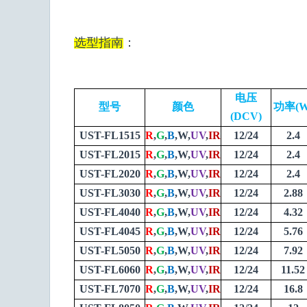
选型指南
：
电压
型号
颜色
功率(W
(DCV)
UST-FL1515
R
,
G
,
B
,W,
UV
,
IR
12/24
2.4
UST-FL2015
R
,
G
,
B
,W,
UV
,
IR
12/24
2.4
UST-FL2020
R
,
G
,
B
,W,
UV
,
IR
12/24
2.4
UST-FL3030
R
,
G
,
B
,W,
UV
,
IR
12/24
2.88
UST-FL4040
R
,
G
,
B
,W,
UV
,
IR
12/24
4.32
UST-FL4045
R
,
G
,
B
,W,
UV
,
IR
12/24
5.76
UST-FL5050
R
,
G
,
B
,W,
UV
,
IR
12/24
7.92
UST-FL6060
R
,
G
,
B
,W,
UV
,
IR
12/24
11.52
UST-FL7070
R
,
G
,
B
,W,
UV
,
IR
12/24
16.8