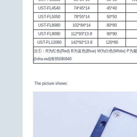
UST-FL4540
74*45*14
45*40
UST-FL5050
78*55*14
50*50
UST-FL8080
102*84*14
80*80
UST-FL9090
112*93*13.8
90*90
UST-FL12080
142*92*13.8
120*80
注①：R为红色(Red) B为蓝色(Blue) W为白色(White) P为紫色(
(Infra-red)有850和940
The picture shows: