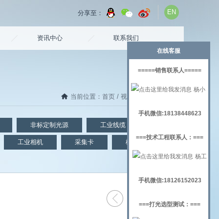
EN
分享至：
资讯中心
联系我们
在线客服
=====销售联系人=====
杨小
当前位置：
首页
/
视觉检测
/ 底部背光源
姐
手机微信:18138448623
非标定制光源
工业线缆
镜头
===技术工程联系人：===
工业相机
采集卡
机器视觉实验架
杨工
手机微信:18126152023
===打光选型测试：===